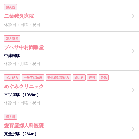
鍼灸院
二葉鍼灸療院
休診日：日曜・祝日
漢方薬局
ブヘサ中村固腸堂
中津幡駅
休診日：月曜・祝日
ピル処方
一般不妊治療
緊急避妊薬処方
婦人科
産科
分娩
めぐみクリニック
三ツ屋駅（1069m）
休診日：日曜・祝日
婦人科
愛育産婦人科医院
東金沢駅（964m）