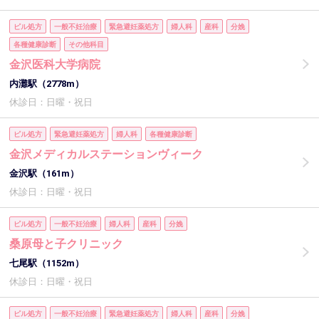
ピル処方
一般不妊治療
緊急避妊薬処方
婦人科
産科
分娩
各種健康診断
その他科目
金沢医科大学病院
内灘駅（2778m）
休診日：日曜・祝日
ピル処方
緊急避妊薬処方
婦人科
各種健康診断
金沢メディカルステーションヴィーク
金沢駅（161m）
休診日：日曜・祝日
ピル処方
一般不妊治療
婦人科
産科
分娩
桑原母と子クリニック
七尾駅（1152m）
休診日：日曜・祝日
ピル処方
一般不妊治療
緊急避妊薬処方
婦人科
産科
分娩