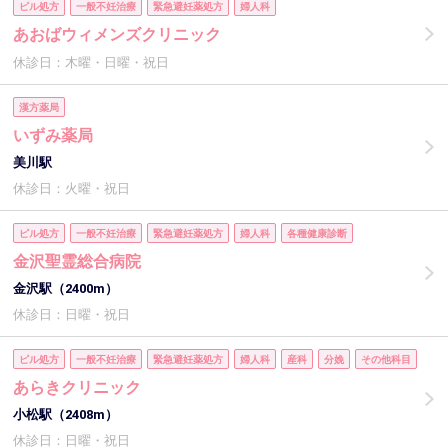
ピル処方
一般不妊治療
緊急避妊薬処方
婦人科
あおばウィメンズクリニック
休診日：木曜・日曜・祝日
漢方薬局
いずみ薬局
美川駅
休診日：火曜・祝日
ピル処方
一般不妊治療
緊急避妊薬処方
婦人科
各種健康診断
金沢聖霊総合病院
金沢駅（2400m）
休診日：日曜・祝日
ピル処方
一般不妊治療
緊急避妊薬処方
婦人科
産科
分娩
その他科目
あらきクリニック
小松駅（2408m）
休診日：日曜・祝日