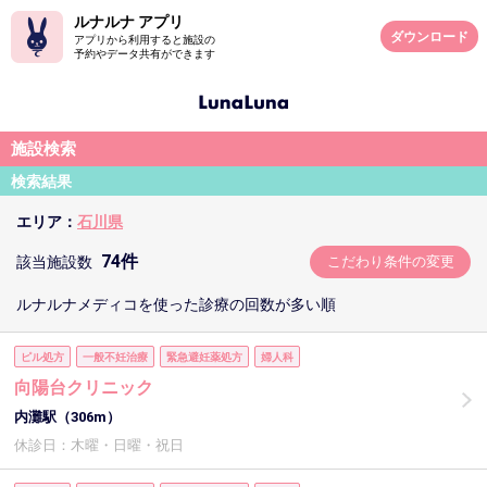
ルナルナ アプリ
ダウンロード
アプリから利用すると施設の
予約やデータ共有ができます
施設検索
検索結果
エリア：
石川県
74件
該当施設数
こだわり条件の変更
ルナルナメディコを使った診療の回数が多い順
ピル処方
一般不妊治療
緊急避妊薬処方
婦人科
向陽台クリニック
内灘駅（306m）
休診日：木曜・日曜・祝日