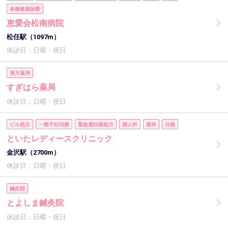
各種健康診断
恵愛会松南病院
松任駅（1097m）
休診日：日曜・祝日
漢方薬局
すぎはら薬局
休診日：日曜・祝日
ピル処方
一般不妊治療
緊急避妊薬処方
婦人科
産科
分娩
といたレディースクリニック
金沢駅（2700m）
休診日：日曜・祝日
鍼灸院
とよしま鍼灸院
休診日：日曜・祝日