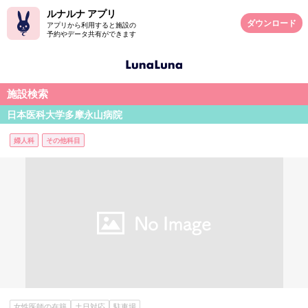
ルナルナ アプリ
ダウンロード
アプリから利用すると施設の
予約やデータ共有ができます
施設検索
日本医科大学多摩永山病院
婦人科
その他科目
女性医師の在籍
土日対応
駐車場