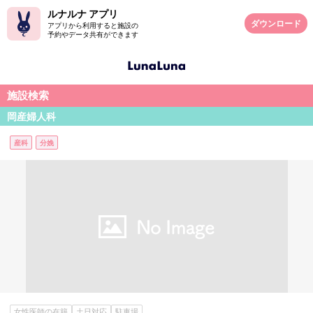
ルナルナ アプリ
ダウンロード
アプリから利用すると施設の
予約やデータ共有ができます
施設検索
岡産婦人科
産科
分娩
女性医師の在籍
土日対応
駐車場