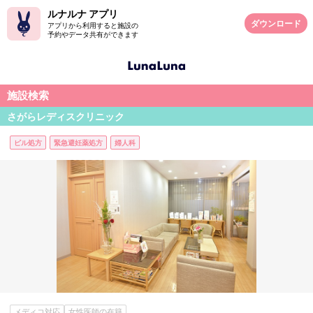
ルナルナ アプリ
ダウンロード
アプリから利用すると施設の
予約やデータ共有ができます
施設検索
さがらレディスクリニック
ピル処方
緊急避妊薬処方
婦人科
メディコ対応
女性医師の在籍