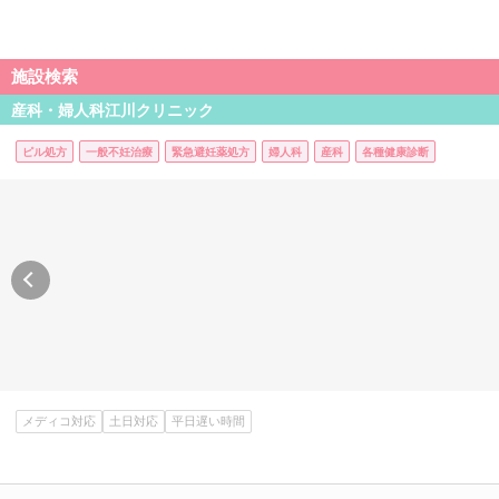
施設検索
産科・婦人科江川クリニック
ピル処方
一般不妊治療
緊急避妊薬処方
婦人科
産科
各種健康診断
メディコ対応
土日対応
平日遅い時間