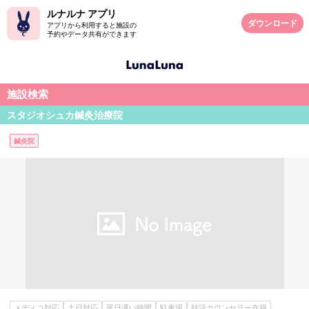
ルナルナ アプリ
ダウンロード
アプリから利用すると施設の
予約やデータ共有ができます
施設検索
スタジオシュカ鍼灸治療院
鍼灸院
メディコ対応
土日対応
平日遅い時間
駐車場
妊活カウンセラー在籍