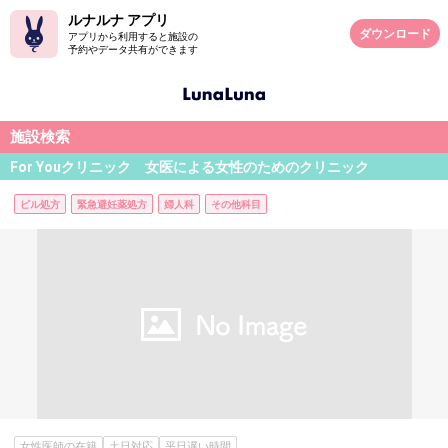
ルナルナ アプリ
ダウンロード
アプリから利用すると施設の
予約やデータ共有ができます
施設検索
For Youクリニック 女医による女性のためのクリニック
ピル処方
緊急避妊薬処方
婦人科
その他科目
女性医師の在籍
土日対応
平日遅い時間