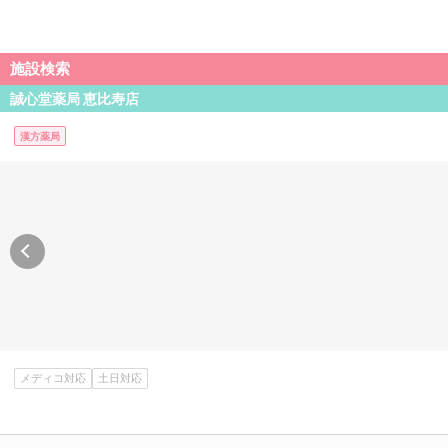
施設検索
誠心堂薬局 恵比寿店
漢方薬局
メディコ対応
土日対応