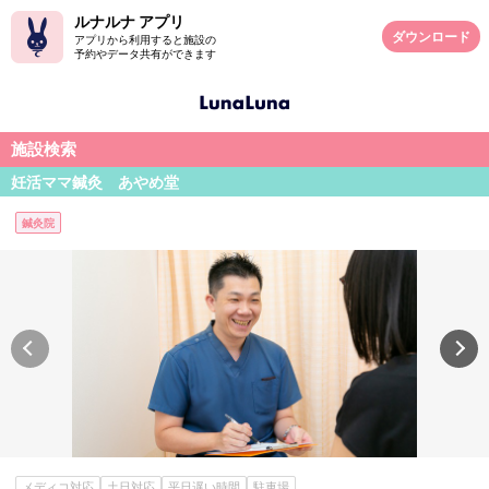
ルナルナ アプリ
ダウンロード
アプリから利用すると施設の
予約やデータ共有ができます
施設検索
妊活ママ鍼灸 あやめ堂
鍼灸院
メディコ対応
土日対応
平日遅い時間
駐車場