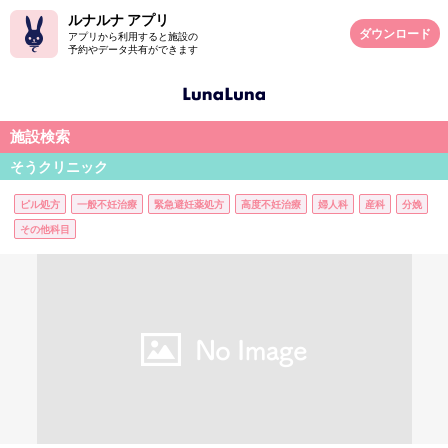
ルナルナ アプリ
ダウンロード
アプリから利用すると施設の
予約やデータ共有ができます
施設検索
そうクリニック
ピル処方
一般不妊治療
緊急避妊薬処方
高度不妊治療
婦人科
産科
分娩
その他科目