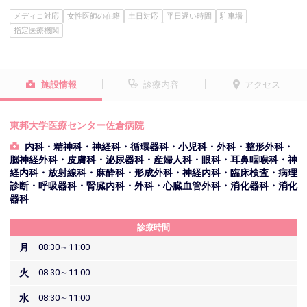
メディコ対応
女性医師の在籍
土日対応
平日遅い時間
駐車場
指定医療機関
施設情報
診療内容
アクセス
東邦大学医療センター佐倉病院
内科・精神科・神経科・循環器科・小児科・外科・整形外科・
脳神経外科・皮膚科・泌尿器科・産婦人科・眼科・耳鼻咽喉科・神
経内科・放射線科・麻酔科・形成外科・神経内科・臨床検査・病理
診断・呼吸器科・腎臓内科・外科・心臓血管外科・消化器科・消化
器科
診療時間
月
08:30～11:00
火
08:30～11:00
水
08:30～11:00