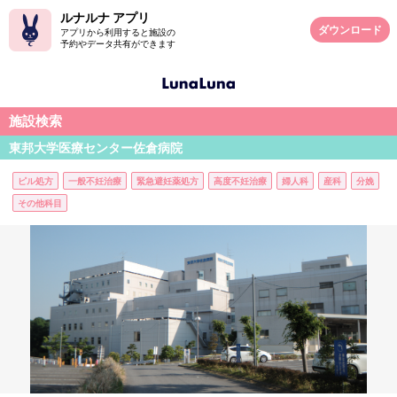
ルナルナ アプリ
ダウンロード
アプリから利用すると施設の
予約やデータ共有ができます
施設検索
東邦大学医療センター佐倉病院
ピル処方
一般不妊治療
緊急避妊薬処方
高度不妊治療
婦人科
産科
分娩
その他科目