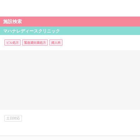
施設検索
マハナレディースクリニック
ピル処方
緊急避妊薬処方
婦人科
土日対応