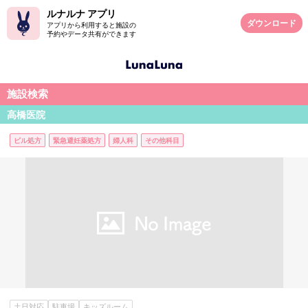
ルナルナ アプリ
ダウンロード
アプリから利用すると施設の
予約やデータ共有ができます
施設検索
高橋医院
ピル処方
緊急避妊薬処方
婦人科
その他科目
土日対応
駐車場
キッズルーム