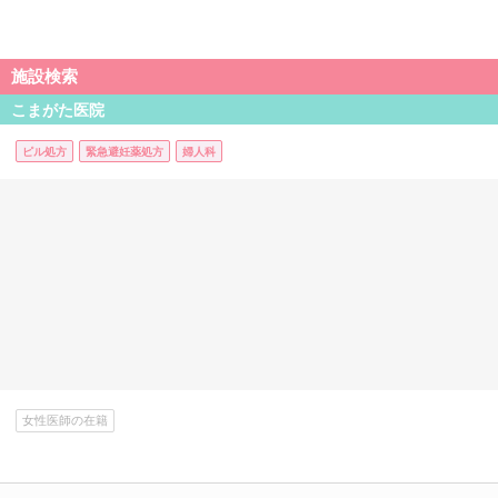
施設検索
こまがた医院
ピル処方
緊急避妊薬処方
婦人科
女性医師の在籍