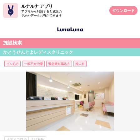
ルナルナ アプリ
ダウンロード
アプリから利用すると施設の
予約やデータ共有ができます
施設検索
かとうせんとよレディスクリニック
ピル処方
一般不妊治療
緊急避妊薬処方
婦人科
メディコ対応
土日対応