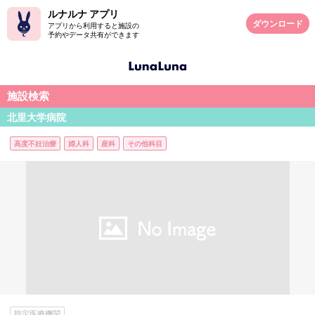
ルナルナ アプリ
ダウンロード
アプリから利用すると施設の
予約やデータ共有ができます
施設検索
北里大学病院
高度不妊治療
婦人科
産科
その他科目
指定医療機関