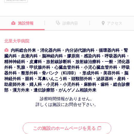
施設情報
診療内容
アクセス
北里大学病院
内科総合外来・消化器内科・内分泌代謝内科・循環器内科・腎
臓内科・血液内科・脳神経内科・膠原病・感染内科・呼吸器内科・
精神神経科・皮膚科・放射線診断科・放射線治療科・一般・消化器
外科・乳腺・甲状腺外科・心臓血管外科・小児心臓血管外科・呼吸
器外科・整形外科・骨バンク（KUBB）・形成外科・美容外科・脳
神経外科・眼科・耳鼻いんこう科・頭頸部外科・泌尿器科・産科・
助産師外来・婦人科・小児科・小児外科・麻酔科・歯科・総合診療
部・漢方外来・遺伝診療部・がんゲノム相談外来
診察時間情報がありません。
詳しくは施設にお問合せ下さい。
この施設のホームページを見る