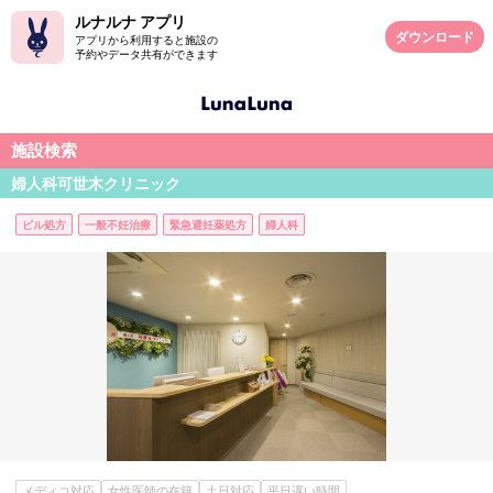
ルナルナ アプリ
ダウンロード
アプリから利用すると施設の
予約やデータ共有ができます
施設検索
婦人科可世木クリニック
ピル処方
一般不妊治療
緊急避妊薬処方
婦人科
メディコ対応
女性医師の在籍
土日対応
平日遅い時間