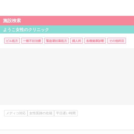
施設検索
ようこ女性のクリニック
ピル処方
一般不妊治療
緊急避妊薬処方
婦人科
各種健康診断
その他科目
メディコ対応
女性医師の在籍
平日遅い時間