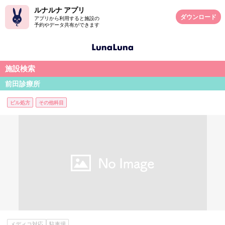
ルナルナ アプリ
ダウンロード
アプリから利用すると施設の
予約やデータ共有ができます
施設検索
前田診療所
ピル処方
その他科目
メディコ対応
駐車場