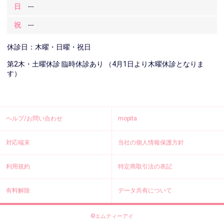
日
---
祝
---
休診日：木曜・日曜・祝日
第2木・土曜休診 臨時休診あり （4月1日より木曜休診となりま
す）
ヘルプ/お問い合わせ
mopita
対応端末
当社の個人情報保護方針
利用規約
特定商取引法の表記
有料解除
データ共有について
©エムティーアイ