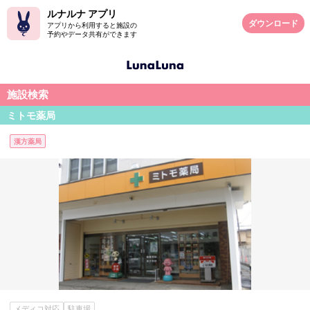
ルナルナ アプリ
ダウンロード
アプリから利用すると施設の
予約やデータ共有ができます
施設検索
ミトモ薬局
漢方薬局
メディコ対応
駐車場