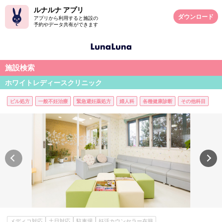
ルナルナ アプリ
ダウンロード
アプリから利用すると施設の
予約やデータ共有ができます
施設検索
ホワイトレディースクリニック
ピル処方
一般不妊治療
緊急避妊薬処方
婦人科
各種健康診断
その他科目
メディコ対応
土日対応
駐車場
妊活カウンセラー在籍