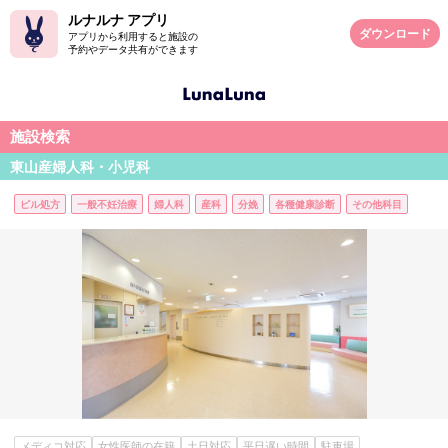
ルナルナ アプリ
ダウンロード
アプリから利用すると施設の
予約やデータ共有ができます
施設検索
東山産婦人科・小児科
ピル処方
一般不妊治療
婦人科
産科
分娩
各種健康診断
その他科目
メディコ対応
女性医師の在籍
土日対応
平日遅い時間
駐車場