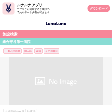
ルナルナ アプリ
ダウンロード
アプリから利用すると施設の
予約やデータ共有ができます
施設検索
総合守谷第一病院
一般不妊治療
婦人科
産科
その他科目
女性医師の在籍
駐車場