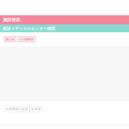
施設検索
筑波メディカルセンター病院
婦人科
その他科目
女性医師の在籍
駐車場