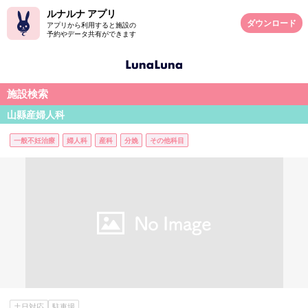
ルナルナ アプリ
ダウンロード
アプリから利用すると施設の
予約やデータ共有ができます
施設検索
山縣産婦人科
一般不妊治療
婦人科
産科
分娩
その他科目
土日対応
駐車場