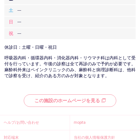
土
---
日
---
祝
---
休診日：土曜・日曜・祝日
呼吸器内科・循環器内科・消化器内科・リウマチ科は内科として受
付を行っています。午後の診察は全て再診のみで予約が必要です。
麻酔科外来はペインクリニックのみ、麻酔科と病理診断科は、他科
で診察を受け、紹介のある方のみが対象となります。
この施設のホームページを見る
ヘルプ/お問い合わせ
mopita
対応端末
当社の個人情報保護方針