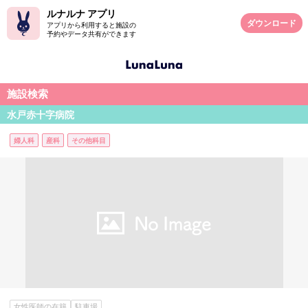
ルナルナ アプリ
ダウンロード
アプリから利用すると施設の
予約やデータ共有ができます
施設検索
水戸赤十字病院
婦人科
産科
その他科目
女性医師の在籍
駐車場