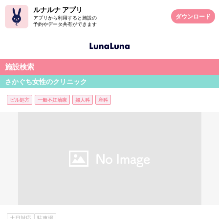
ルナルナ アプリ
ダウンロード
アプリから利用すると施設の
予約やデータ共有ができます
施設検索
さかぐち女性のクリニック
ピル処方
一般不妊治療
婦人科
産科
土日対応
駐車場