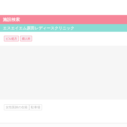
施設検索
エスエイエム原田レディースクリニック
ピル処方
婦人科
女性医師の在籍
駐車場