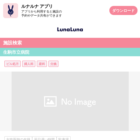
ルナルナ アプリ
ダウンロード
アプリから利用すると施設の
予約やデータ共有ができます
施設検索
生駒市立病院
ピル処方
婦人科
産科
分娩
女性医師の在籍
平日遅い時間
駐車場