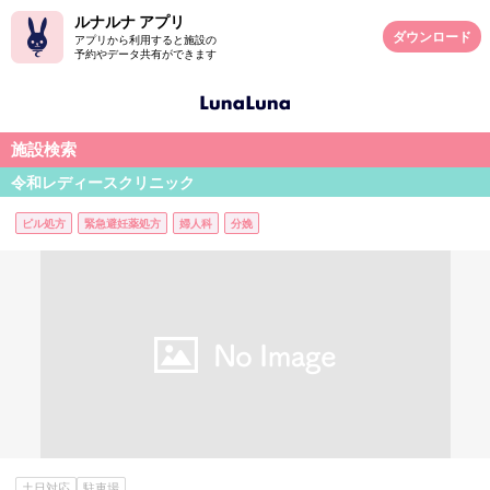
ルナルナ アプリ
ダウンロード
アプリから利用すると施設の
予約やデータ共有ができます
施設検索
令和レディースクリニック
ピル処方
緊急避妊薬処方
婦人科
分娩
土日対応
駐車場