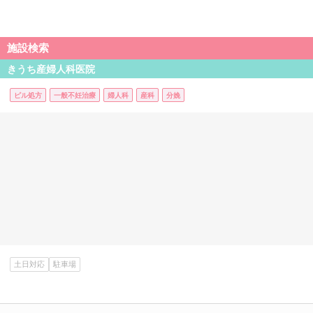
施設検索
きうち産婦人科医院
ピル処方
一般不妊治療
婦人科
産科
分娩
土日対応
駐車場