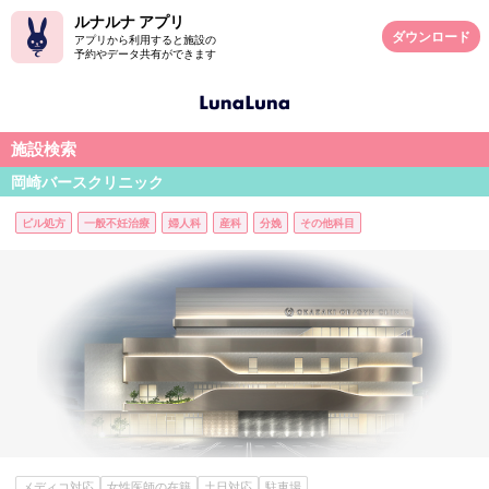
ルナルナ アプリ
ダウンロード
アプリから利用すると施設の
予約やデータ共有ができます
施設検索
岡崎バースクリニック
ピル処方
一般不妊治療
婦人科
産科
分娩
その他科目
メディコ対応
女性医師の在籍
土日対応
駐車場