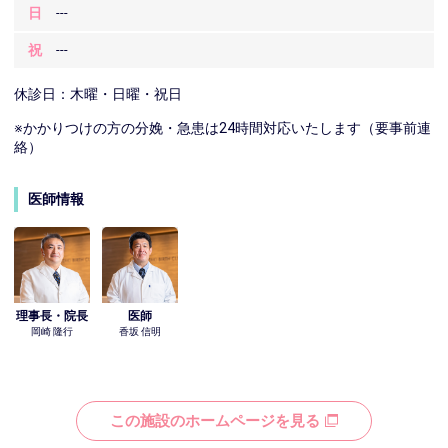
日
---
祝
---
休診日：木曜・日曜・祝日
※かかりつけの方の分娩・急患は24時間対応いたします（要事前連
絡）
医師情報
理事長・院長
医師
岡崎 隆行
香坂 信明
この施設のホームページを見る