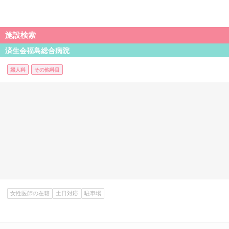
施設検索
済生会福島総合病院
婦人科
その他科目
女性医師の在籍
土日対応
駐車場