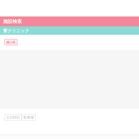
施設検索
菅クリニック
婦人科
土日対応
駐車場