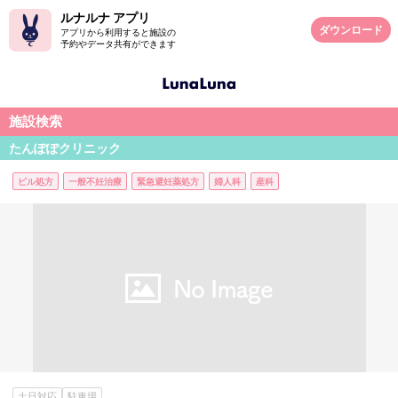
ルナルナ アプリ
ダウンロード
アプリから利用すると施設の
予約やデータ共有ができます
施設検索
たんぽぽクリニック
ピル処方
一般不妊治療
緊急避妊薬処方
婦人科
産科
土日対応
駐車場