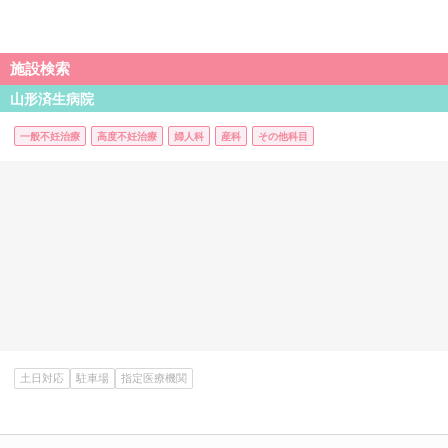
施設検索
山形済生病院
一般不妊治療
高度不妊治療
婦人科
産科
その他科目
土日対応
駐車場
指定医療機関