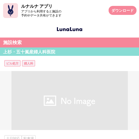
ルナルナ アプリ
ダウンロード
アプリから利用すると施設の
予約やデータ共有ができます
施設検索
上杉・五十嵐産婦人科医院
ピル処方
婦人科
土日対応
駐車場