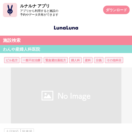
ルナルナ アプリ
ダウンロード
アプリから利用すると施設の
予約やデータ共有ができます
施設検索
わんや産婦人科医院
ピル処方
一般不妊治療
緊急避妊薬処方
婦人科
産科
分娩
その他科目
土日対応
駐車場