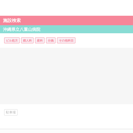
施設検索
沖縄県立八重山病院
ピル処方
婦人科
産科
分娩
その他科目
駐車場