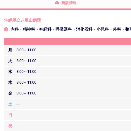
施設情報
沖縄県立八重山病院
内科・精神科・神経科・呼吸器科・消化器科・小児科・外科・整
月
8:00～11:00
火
8:00～11:00
水
8:00～11:00
木
8:00～11:00
金
8:00～11:00
土
---
日
---
祝
---