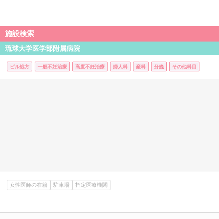
施設検索
琉球大学医学部附属病院
ピル処方
一般不妊治療
高度不妊治療
婦人科
産科
分娩
その他科目
女性医師の在籍
駐車場
指定医療機関