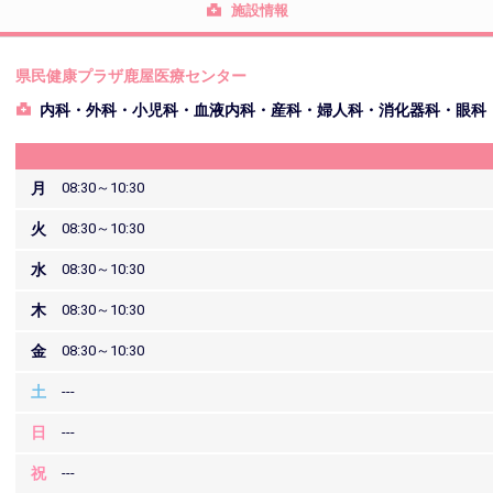
施設情報
県民健康プラザ鹿屋医療センター
内科・外科・小児科・血液内科・産科・婦人科・消化器科・眼科
月
08:30～10:30
火
08:30～10:30
水
08:30～10:30
木
08:30～10:30
金
08:30～10:30
土
---
日
---
祝
---