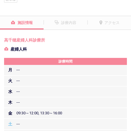
施設情報
診療内容
アクセス
高千穂産婦人科診療所
産婦人科
診療時間
月
---
火
---
水
---
木
---
金
09:30～12:00, 13:30～16:00
土
---