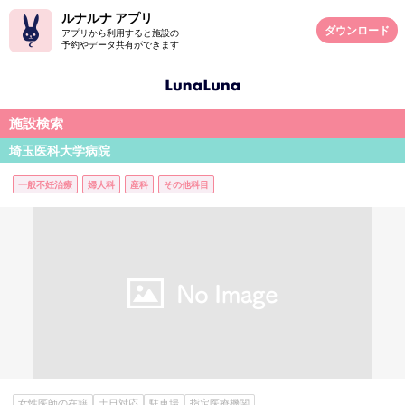
ルナルナ アプリ
ダウンロード
アプリから利用すると施設の
予約やデータ共有ができます
施設検索
埼玉医科大学病院
一般不妊治療
婦人科
産科
その他科目
女性医師の在籍
土日対応
駐車場
指定医療機関