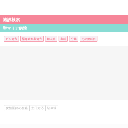
施設検索
聖マリア病院
ピル処方
緊急避妊薬処方
婦人科
産科
分娩
その他科目
女性医師の在籍
土日対応
駐車場