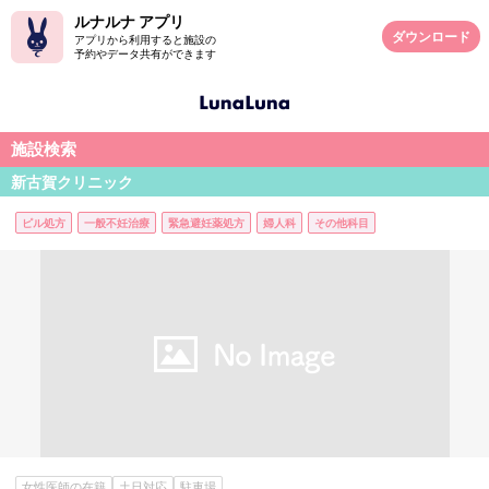
ルナルナ アプリ
ダウンロード
アプリから利用すると施設の
予約やデータ共有ができます
施設検索
新古賀クリニック
ピル処方
一般不妊治療
緊急避妊薬処方
婦人科
その他科目
女性医師の在籍
土日対応
駐車場