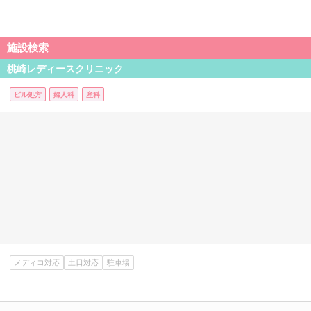
施設検索
桃崎レディースクリニック
ピル処方
婦人科
産科
メディコ対応
土日対応
駐車場