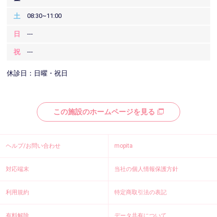
土
08:30~11:00
日
---
祝
---
休診日：日曜・祝日
この施設のホームページを見る
ヘルプ/お問い合わせ
mopita
対応端末
当社の個人情報保護方針
利用規約
特定商取引法の表記
有料解除
データ共有について