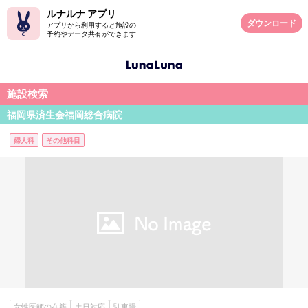
ルナルナ アプリ
ダウンロード
アプリから利用すると施設の
予約やデータ共有ができます
施設検索
福岡県済生会福岡総合病院
婦人科
その他科目
女性医師の在籍
土日対応
駐車場