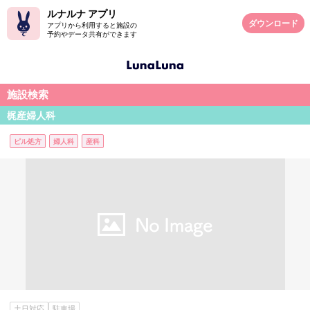
ルナルナ アプリ
ダウンロード
アプリから利用すると施設の
予約やデータ共有ができます
施設検索
梶産婦人科
ピル処方
婦人科
産科
土日対応
駐車場