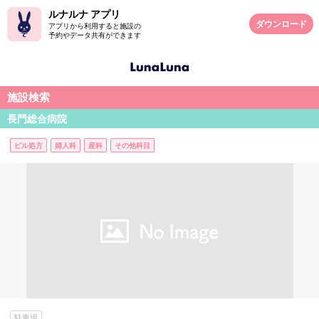
ルナルナ アプリ
ダウンロード
アプリから利用すると施設の
予約やデータ共有ができます
施設検索
長門総合病院
ピル処方
婦人科
産科
その他科目
駐車場