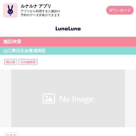
ルナルナ アプリ
ダウンロード
アプリから利用すると施設の
予約やデータ共有ができます
施設検索
山口県済生会豊浦病院
婦人科
その他科目
駐車場